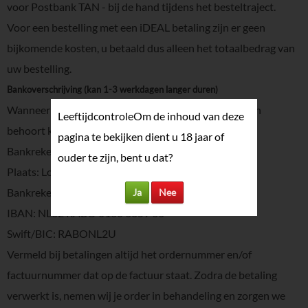
voor Postbank TAN - bij de hand tijdens het besteltraject.
Voor een bestelling met een iDEAL betaling zijn er geen
bijkomende kosten, u betaald dus alleen het totaalbedrag van
uw bestelling.
Bankoverschrijving (kan 1-3 werkdagen langer duren)
Wanneer betaling via iDEAL niet tot de mogelijkheden
Leeftijdcontrole
Om de inhoud van deze
behoort kun je kiezen voor vooruitbetalen per bank.
pagina te bekijken dient u 18 jaar of
Bankrekeninghouder: Exclusive Drinks
ouder te zijn, bent u dat?
Plaats: Lopik
Bankrekeningnummer: 160685966
Ja
Nee
IBAN: NL82 RABO 0160 6859 66
Swift/BIC: RABONL2U
Vermeld bij betalingen altijd het ordernummer en/of
factuurnummer dat op de factuur staat. Zodra de betaling
verwerkt is, nemen wij je order in behandeling en zorgen we