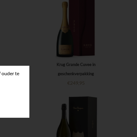
Krug Grande Cuvee in
f ouder te
geschenkverpakking
€
249,95