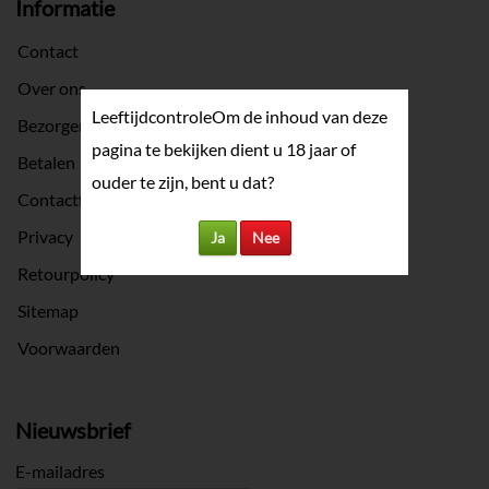
Informatie
Contact
Over ons
Leeftijdcontrole
Om de inhoud van deze
Bezorgen
pagina te bekijken dient u 18 jaar of
Betalen
ouder te zijn, bent u dat?
Contactformulier
Privacy
Ja
Nee
Retourpolicy
Sitemap
Voorwaarden
Nieuwsbrief
E-mailadres