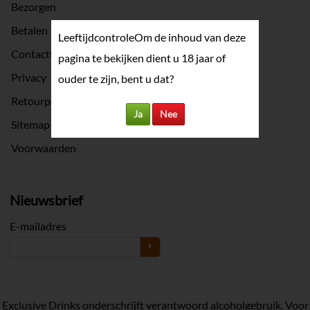
Bezorgen
Betalen
Leeftijdcontrole
Om de inhoud van deze
Contactformulier
pagina te bekijken dient u 18 jaar of
Privacy
ouder te zijn, bent u dat?
Retourpolicy
Ja
Nee
Sitemap
Voorwaarden
Nieuwsbrief
E-mailadres
Exclusive Drinks onderschrijft verantwoord alcoholgebruik. Voor